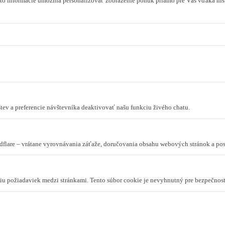
to informácie umožnia personalizovať zobrazenie ponúk priamo pre Vás vďaka hist
tev a preferencie návštevníka deaktivovať našu funkciu živého chatu.
dflare – vrátane vyrovnávania záťaže, doručovania obsahu webových stránok a p
niu požiadaviek medzi stránkami. Tento súbor cookie je nevyhnutný pre bezpečnos