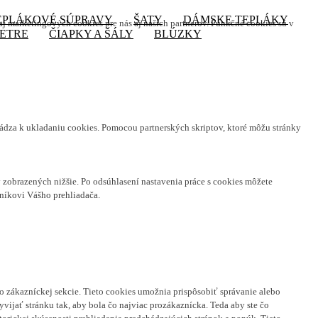
EPLÁKOVÉ SÚPRAVY
ŠATY
DÁMSKE TEPLÁKY
aj marketingových cookies pre nás aj našich partnerov. Funkčné cookies sú v
ETRE
ČIAPKY A ŠÁLY
BLÚZKY
hádza k ukladaniu cookies. Pomocou partnerských skriptov, ktoré môžu stránky
zobrazených nižšie. Po odsúhlasení nastavenia práce s cookies môžete
níkovi Vášho prehliadača.
o zákazníckej sekcie.
Tieto cookies umožnia prispôsobiť správanie alebo
ijať stránku tak, aby bola čo najviac prozákaznícka. Teda aby ste čo