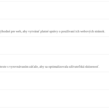
 výhodné pre web, aby vytvárať platné správy o používaní ich webových stránok.
ontexte s vyrovnávaním záťaže, aby sa optimalizovala užívateľská skúsenosť.