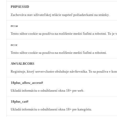
PHPSESSID
Zachováva stav užívateľskej relácie naprieč požiadavkami na stránky.
rc::a
Tento súbor cookie sa používa na rozlíšenie medzi ľuďmi a robotmi. To je
rc::c
Tento súbor cookie sa používa na rozlíšenie medzi ľuďmi a robotmi.
AWSALBCORS
Registruje, ktorý server-cluster obsluhuje návštevníka. To sa používa v k
18plus_allow_access#
Ukladá informáciu o odsúhlasení okna 18+ pre web.
18plus_cat#
Ukladá informáciu o odsúhlasení okna 18+ pre kategóriu.