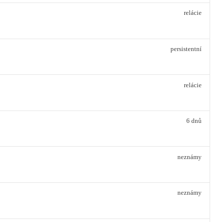
relácie
persistentní
relácie
6 dnů
neznámy
neznámy