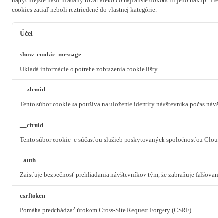
najrýchlejšie našli hľadaný tovar alebo čo najľahšie dokončili jeho nákup.
Tie
cookies zatiaľ neboli roztriedené do vlastnej kategórie.
Účel
show_cookie_message
Ukladá informácie o potrebe zobrazenia cookie lišty
__zlcmid
Tento súbor cookie sa používa na uloženie identity návštevníka počas návš
__cfruid
Tento súbor cookie je súčasťou služieb poskytovaných spoločnosťou Clou
_auth
Zaisťuje bezpečnosť prehliadania návštevníkov tým, že zabraňuje falšova
csrftoken
Pomáha predchádzať útokom Cross-Site Request Forgery (CSRF).