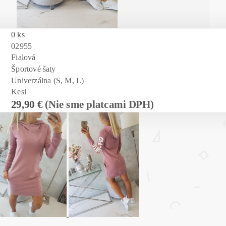
0 ks
02955
Fialová
Športové šaty
Univerzálna (S, M, L)
Kesi
29,90 €
(Nie sme platcami DPH)