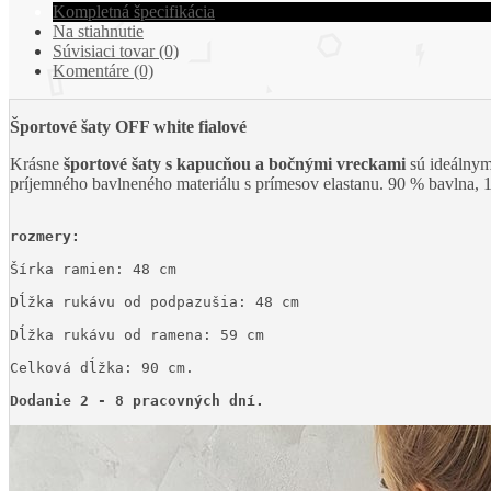
Kompletná špecifikácia
Na stiahnutie
Súvisiaci tovar (0)
Komentáre (0)
Športové šaty OFF white fialové
Krásne
športové šaty s kapucňou a bočnými vreckami
sú ideálnym 
príjemného bavlneného materiálu s prímesov elastanu. 90 % bavlna, 1
rozmery:
Šírka ramien: 48 cm

Dĺžka rukávu od podpazušia: 48 cm

Dĺžka rukávu od ramena: 59 cm

Celková dĺžka: 90 cm.
Dodanie 2 - 8 pracovných dní.