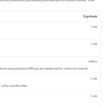
orickej skúsenosti prehliadania predchádzajúcich stránok a ponúk.
Tieto
Vypršanie
1 rok
1 rok
relácie
oskytovania pripojenia DNS pre prevádzkovateľov webových stránok.
1 rok
ť webu a návštevníka.
1 rok