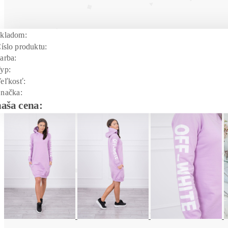
kladom:
íslo produktu:
arba:
yp:
eľkosť:
načka:
naša cena: