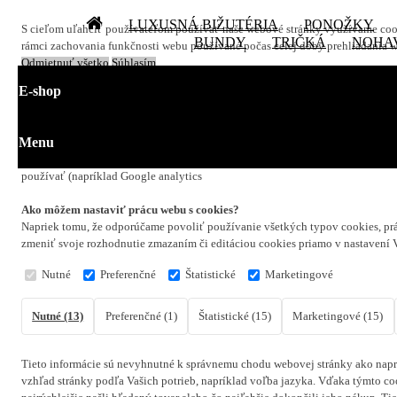
LUXUSNÁ BIŽUTÉRIA
PONOŽKY
S cieľom uľahčiť používateľom používať naše webové stránky využívame cookie
BUNDY
TRIČKÁ
NOHA
rámci zachovania funkčnosti webu používané počas celej doby prehliadania 
Odmietnuť všetko
Súhlasím
E-shop
Zavrieť
Menu
Čo sú cookies?
Cookies sú krátke textové informácie, ktoré sú uložené vo Vašom prehliadači
používať (napríklad Google analytics
Ako môžem nastaviť prácu webu s cookies?
Napriek tomu, že odporúčame povoliť používanie všetkých typov cookies, prá
zmeniť svoje rozhodnutie zmazaním či editáciou cookies priamo v nastavení 
Nutné
Preferenčné
Štatistické
Marketingové
Nutné (13)
Preferenčné (1)
Štatistické (15)
Marketingové (15)
Tieto informácie sú nevyhnutné k správnemu chodu webovej stránky ako naprí
vzhľad stránky podľa Vašich potrieb, napríklad voľba jazyka.
Vďaka týmto coo